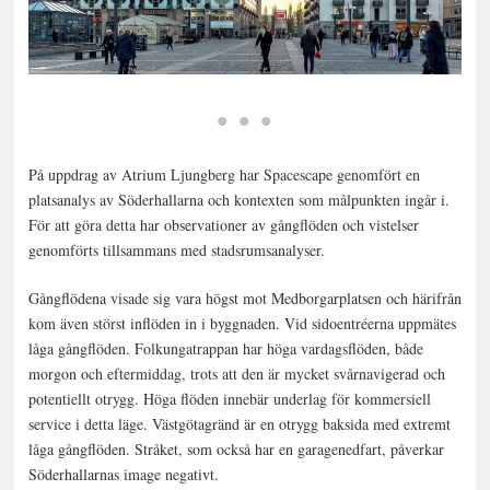
RUMS
På uppdrag av Atrium Ljungberg har Spacescape genomfört en
platsanalys av Söderhallarna och kontexten som målpunkten ingår i.
För att göra detta har observationer av gångflöden och vistelser
genomförts tillsammans med stadsrumsanalyser.
Gångflödena visade sig vara högst mot Medborgarplatsen och härifrån
kom även störst inflöden in i byggnaden. Vid sidoentréerna uppmätes
låga gångflöden. Folkungatrappan har höga vardagsflöden, både
morgon och eftermiddag, trots att den är mycket svårnavigerad och
potentiellt otrygg. Höga flöden innebär underlag för kommersiell
service i detta läge. Västgötagränd är en otrygg baksida med extremt
låga gångflöden. Stråket, som också har en garagenedfart, påverkar
Söderhallarnas image negativt.