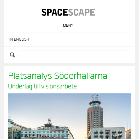
Skip
to
content
MENY
IN ENGLISH
Platsanalys Söderhallarna
Underlag till visionsarbete