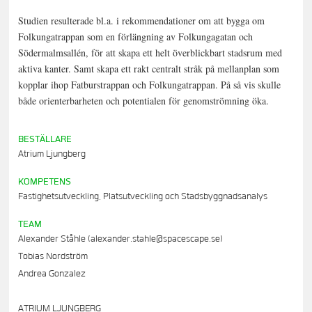
Studien resulterade bl.a. i rekommendationer om att bygga om
Folkungatrappan som en förlängning av Folkungagatan och
Södermalmsallén, för att skapa ett helt överblickbart stadsrum med
aktiva kanter. Samt skapa ett rakt centralt stråk på mellanplan som
kopplar ihop Fatburstrappan och Folkungatrappan. På så vis skulle
både orienterbarheten och potentialen för genomströmning öka.
BESTÄLLARE
Atrium Ljungberg
KOMPETENS
Fastighetsutveckling, Platsutveckling och Stadsbyggnadsanalys
TEAM
Alexander Ståhle (alexander.stahle@spacescape.se)
Tobias Nordström
Andrea Gonzalez
ATRIUM LJUNGBERG