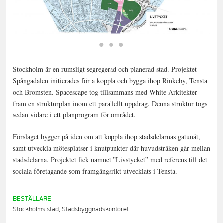
Stockholm är en rumsligt segregerad och planerad stad. Projektet
Spångadalen initierades för a koppla och bygga ihop Rinkeby, Tensta
och Bromsten. Spacescape tog tillsammans med White Arkitekter
fram en strukturplan inom ett parallellt uppdrag. Denna struktur togs
sedan vidare i ett planprogram för området.
Förslaget bygger på iden om att koppla ihop stadsdelarnas gatunät,
samt utveckla mötesplatser i knutpunkter där huvudstråken går mellan
stadsdelarna. Projektet fick namnet ”Livstycket” med referens till det
sociala företagande som framgångsrikt utvecklats i Tensta.
BESTÄLLARE
Stockholms stad, Stadsbyggnadskontoret