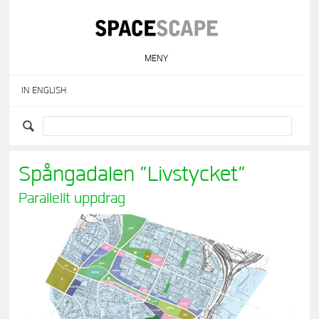
Skip
to
content
MENY
IN ENGLISH
Spångadalen ”Livstycket”
Parallellt uppdrag