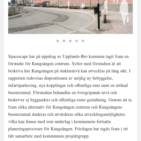
Spacescape har på uppdrag av Upplands-Bro kommun tagit fram en
förstudie för Kungsängen centrum. Syftet med förstudien är att
beskriva hur Kungsängen på stukturnivå kan utvecklas på lång sikt. I
rapporten redovisas dispositionen av möjlig ny bebyggelse,
infartsparkering, nya kopplingar och offentliga rum samt en utökad
bussterminal. Förstudien behandlar en övergripande nivå och
beskriver ej byggnaders och offentliga rums gestaltning. Genom att ta
fram olika alternativ för Kungsängen centrum och Kungsängens
bussterminal studeras och utvärderas olika utvecklingsmöjligheter,
vilka kan finnas med som underlag i kommunens fortsatta
planeringsprocesser för Kungsängen. Förslagen har tagits fram i ett
tätt samarbete med kommunens projektgrupp.