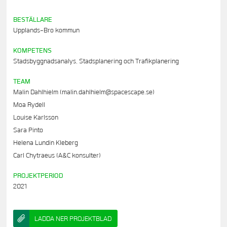
BESTÄLLARE
Upplands-Bro kommun
KOMPETENS
Stadsbyggnadsanalys, Stadsplanering och Trafikplanering
TEAM
Malin Dahlhielm (malin.dahlhielm@spacescape.se)
Moa Rydell
Louise Karlsson
Sara Pinto
Helena Lundin Kleberg
Carl Chytraeus (A&C konsulter)
PROJEKTPERIOD
2021
LADDA NER PROJEKTBLAD