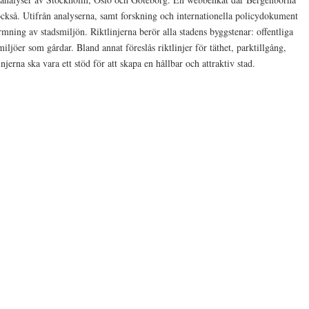
också. Utifrån analyserna, samt forskning och internationella policydokument
formning av stadsmiljön. Riktlinjerna berör alla stadens byggstenar: offentliga
iljöer som gårdar. Bland annat föreslås riktlinjer för täthet, parktillgång,
njerna ska vara ett stöd för att skapa en hållbar och attraktiv stad.