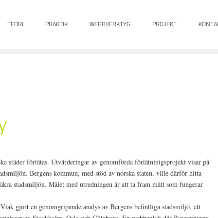
TEORI
PRAKTIK
WEBBVERKTYG
PROJEKT
KONTA
y
ka städer förtätas. Utvärderingar av genomförda förtätninigsprojekt visar på
 stadsmiljön. Bergens kommun, med stöd av norska staten, ville därför hitta
ssäkra stadsmiljön. Målet med utredningen är att ta fram mått som fungerar
iak gjort en genomgripande analys av Bergens befintliga stadsmiljö, ett
e analyser av Stockholm, Oslo och Göteborg. En webbenkät där Bergenborna