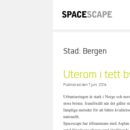
Skip
to
content
Stad:
Bergen
Uterom i tett b
Publicerad den
7 juni, 2016
Urbaniseringen är stark i Norge och nors
stora brister, framförallt när det gäller
lämpliga metoder för att bättre kvalitet
nationellt.
Spacescape har tillsammans med Asplan V
antal föreslagna planer samt jämförand