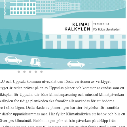
LU och Uppsala kommun utvecklat den första versionen av verktyget
ktyget är redan prövat på en av Uppsalas planer och kommer användas som ett
rsiktsplan för Uppsala, där både klimatanpassning och minskad klimatpåverkan
kalkylen för tidiga planskeden ska framför allt användas för att bedöma
se i olika lägen. Detta skede av planeringen har stor betydelse för framtida
r därför uppmärksammas mer. Här fyller Klimatkalkylen ett behov och blir ett
 Sveriges klimatmål. Bedömningen görs utifrån påverkan på utsläpp från
v bebyggelse och gata som tillkommer och hur mycket fordonstrafik som läget