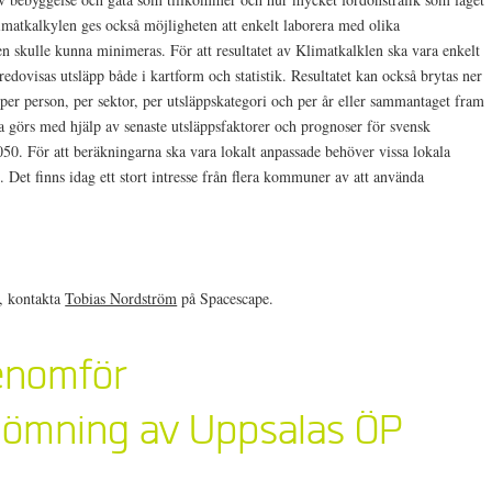
imatkalkylen ges också möjligheten att enkelt laborera med olika
pen skulle kunna minimeras. För att resultatet av Klimatkalklen ska vara enkelt
 redovisas utsläpp både i kartform och statistik. Resultatet kan också brytas ner
per person, per sektor, per utsläppskategori och per år eller sammantaget fram
na görs med hjälp av senaste utsläppsfaktorer och prognoser för svensk
50. För att beräkningarna ska vara lokalt anpassade behöver vissa lokala
Det finns idag ett stort intresse från flera kommuner av att använda
, kontakta
Tobias Nordström
på Spacescape.
enomför
dömning av Uppsalas ÖP