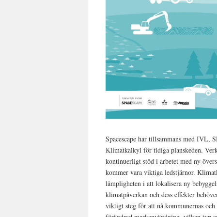
Spacescape har tillsammans med IVL, S
Klimatkalkyl för tidiga planskeden. Ver
kontinuerligt stöd i arbetet med ny öve
kommer vara viktiga ledstjärnor. Klimat
lämpligheten i att lokalisera ny bebyggel
klimatpåverkan och dess effekter behöve
viktigt steg för att nå kommunernas och
förändrad markanvändning, vilken typ a