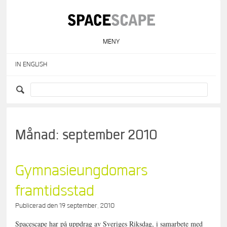
Skip
to
content
MENY
IN ENGLISH
Månad:
september 2010
Gymnasieungdomars
framtidsstad
Publicerad den
19 september, 2010
Spacescape har på uppdrag av Sveriges Riksdag, i samarbete med