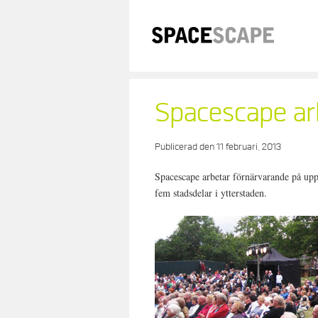
Skip
to
content
Spacescape arb
Publicerad den
11 februari, 2013
Spacescape arbetar förnärvarande på uppd
fem stadsdelar i ytterstaden.