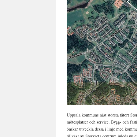
Uppsala kommuns näst största tätort Sto
mötesplatser och service. Bygg- och fast
önskar utveckla dessa i linje med kommu
tillväxt av Storvreta centrum inleds nu e