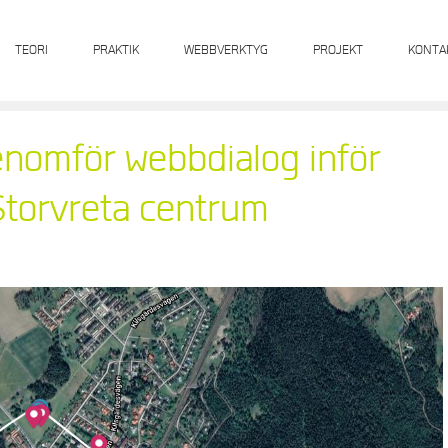
TEORI
PRAKTIK
WEBBVERKTYG
PROJEKT
KONTA
nomför webbdialog inför
Storvreta centrum