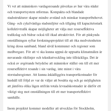
Vi vet att människors vardagsresande påverkas av hur våra städer
och transportsystem utformas. Kompakta och blandade
stadsstrukturer skapar mindre avstånd och minskar transportbehovet.
Gång- och cykelvänliga stadsmiljöer och tillgång till kapacitetsstark
kollektivtrafik skapar möjligheter att välja mer resurseffektiva
trafikslag och bidrar också till ökad attraktivitet. För att påskynda
omställningen syftar forskningsprojektet till att öka medvetenheten
kring dessa samband, bland såväl kommuner och regioner som
medborgare. För att vi ska kunna uppnå de uppsatta klimatmålen är
nuvarande riktlinjer och teknikutveckling inte tillräckliga. Det är
också av avgörande betydelse att människor ställer om till ett mer
resurseffektivt resande i sin vardag, inte minst i våra
storstadsregioner. Att kunna åskådliggöra transportkostnader för
hushåll till följd av var de väljer att bosätta sig och ge möjligheten
att jämföra olika lägen utifrån totala levnadskostnader är därför ett
viktigt steg mot omställningen till ett mer transporteffektivt
samhälle.
Inom projektet kommer modeller att utvecklas för Stockholm,