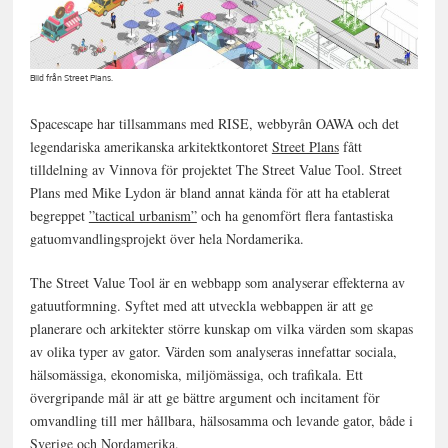
Bild från Street Plans.
Spacescape har tillsammans med RISE, webbyrån OAWA och det
legendariska amerikanska arkitektkontoret
Street Plans
fått
tilldelning av Vinnova för projektet The Street Value Tool. Street
Plans med Mike Lydon är bland annat kända för att ha etablerat
begreppet
”tactical urbanism”
och ha genomfört flera fantastiska
gatuomvandlingsprojekt över hela Nordamerika.
The Street Value Tool är en webbapp som analyserar effekterna av
gatuutformning. Syftet med att utveckla webbappen är att ge
planerare och arkitekter större kunskap om vilka värden som skapas
av olika typer av gator. Värden som analyseras innefattar sociala,
hälsomässiga, ekonomiska, miljömässiga, och trafikala. Ett
övergripande mål är att ge bättre argument och incitament för
omvandling till mer hållbara, hälsosamma och levande gator, både i
Sverige och Nordamerika.