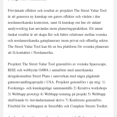
Förväntade effekter och resultat av projektet The Street Value Tool
är att generera ny kunskap om gators effekter och värden i den
nordamerikanska kontexten, samt få kunskap om hur ett sådant
analysverktyg kan användas inom planeringspraktiken. Ett annat
önskat resultat är att skapa fler och bättre relationer mellan svenska
och nordamerikanska gatuplanerare inom privat och offentlig sektor.
The Street Value Tool kan bli en bra plattform för svenska planerare
att få kontakter i Nordamerika.
Projektet The Street Value Tool genomförs av svenska Spacescape,
RISE och webbyrån OAWA i samarbete med amerikanska
designkonsulten Street Plans i samverkan med några pågående
gatuomvandlingsprojekt i USA. Projektet genomförs i sju steg: 1)
Forsknings- och kunskapsläge sammanställs 2) Kreativa workshops
3) Webbapp prototyp 4) Webbapp-testning på projekt 5) Webbapp
slutförande 6) Användarmanual skrivs 7) Konferens genomförs.
Förebild för webbappen är StreetMix och Complete Streets Toolkit.