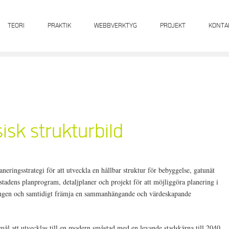
TEORI
PRAKTIK
WEBBVERKTYG
PROJEKT
KONTA
isk strukturbild
aneringsstrategi för att utveckla en hållbar struktur för bebyggelse, gatunät
 stadens planprogram, detaljplaner och projekt för att möjliggöra planering i
ingen och samtidigt främja en sammanhängande och värdeskapande
 att utvecklas till en modern småstad med en levande stadskärna till 2040,