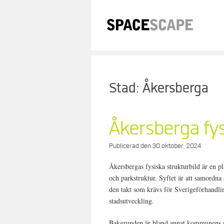
Skip
to
content
Stad:
Åkersberga
Åkersberga fys
Publicerad den
30 oktober, 2024
Åkersbergas fysiska strukturbild är en pl
och parkstruktur. Syftet är att samordna
den takt som krävs för Sverigeförhandl
stadsutveckling.
Bakgrunden är bland annat kommunens mål