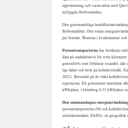
uppvärmning och varmvatten med fjärrvä
nybyggda flerbostadshus.
Den genomsnittliga hushållselanvändni
flerbostadshus. Den totala energianvän
per boende. Boarean i kvadratmeter och 
Persontransporterna
har beräknats utif
data på stadsdelsnivå för resta kilometer
genomförts som förklarar resandet, där d
låg täthet och brist på kollektivtrafik.
2022). Beroende på de olika kollektivtra
regionerna. Ett genomsnitt innefattar al
kWh/pkm, i Göteborg 0,33 kWh/pkm oc
Den sammanslagna energianvändnin
persontransporterna (bil och kollektivtra
statistikområden (DeSO), en geografisk