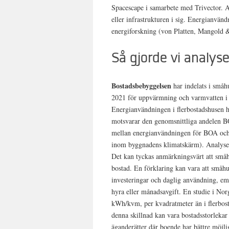
Spacescape i samarbete med Trivector. A
eller infrastrukturen i sig. Energianvä
energiforskning (von Platten, Mangold 
Så gjorde vi analys
Bostadsbebyggelsen
har indelats i småh
2021 för uppvärmning och varmvatten i
Energianvändningen i flerbostadshusen 
motsvarar den genomsnittliga andelen B
mellan energianvändningen för BOA och
inom byggnadens klimatskärm). Analysen 
Det kan tyckas anmärkningsvärt att småhu
bostad. En förklaring kan vara att småhu
investeringar och daglig användning, em
hyra eller månadsavgift. En studie i Nor
kWh/kvm, per kvadratmeter än i flerbo
denna skillnad kan vara bostadsstorlekar 
äganderätter där boende har bättre möjl