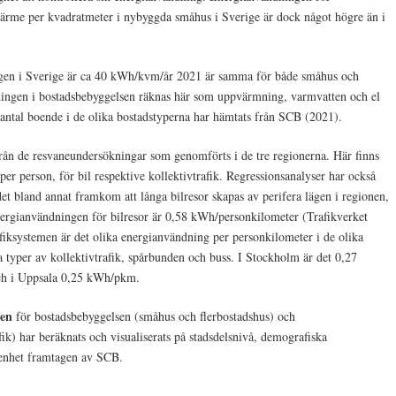
rme per kvadratmeter i nybyggda småhus i Sverige är dock något högre än i
ngen i Sverige är ca 40 kWh/kvm/år 2021 är samma för både småhus och
dningen i bostadsbebyggelsen räknas här som uppvärmning, varmvatten och el
antal boende i de olika bostadstyperna har hämtats från SCB (2021).
rån de resvaneundersökningar som genomförts i de tre regionerna. Här finns
 per person, för bil respektive kollektivtrafik. Regressionsanalyser har också
et bland annat framkom att långa bilresor skapas av perifera lägen i regionen,
 Energianvändningen för bilresor är 0,58 kWh/personkilometer (Trafikverket
fiksystemen är det olika energianvändning per personkilometer i de olika
la typer av kollektivtrafik, spårbunden och buss. I Stockholm är det 0,27
h i Uppsala 0,25 kWh/pkm.
gen
för bostadsbebyggelsen (småhus och flerbostadshus) och
fik) har beräknats och visualiserats på stadsdelsnivå, demografiska
 enhet framtagen av SCB.