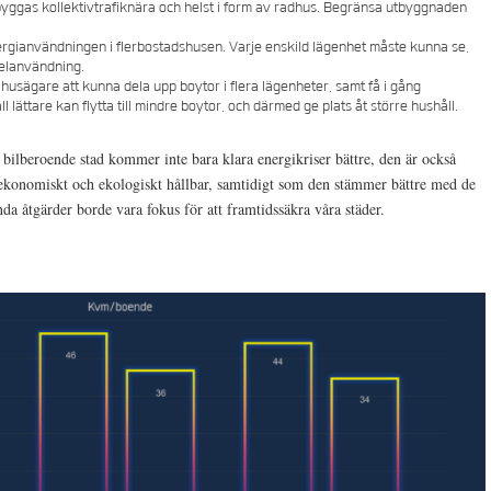
byggas kollektivtrafiknära och helst i form av radhus. Begränsa utbyggnaden
nergianvändningen i flerbostadshusen. Varje enskild lägenhet måste kunna se,
 elanvändning.
usägare att kunna dela upp boytor i flera lägenheter, samt få i gång
 lättare kan flytta till mindre boytor, och därmed ge plats åt större hushåll.
ilberoende stad kommer inte bara klara energikriser bättre, den är också
, ekonomiskt och ekologiskt hållbar, samtidigt som den stämmer bättre med de
a åtgärder borde vara fokus för att framtidssäkra våra städer.