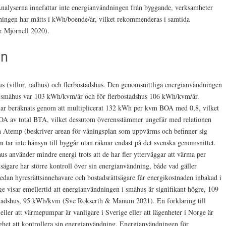
nalyserna innefattar inte energianvändningen från byggande, verksamheter
ndningen har mätts i kWh/boende/år, vilket rekommenderas i samtida
& Mjörnell 2020).
en
us (villor, radhus) och flerbostadshus. Den genomsnittliga energianvändningen
 småhus var 103 kWh/kvm/år och för flerbostadshus 106 kWh/kvm/år.
har beräknats genom att multiplicerat 132 kWh per kvm BOA med 0,8, vilket
OA av total BTA, vilket dessutom överensstämmer ungefär med relationen
 Atemp (beskriver arean för våningsplan som uppvärms och befinner sig
tar inte hänsyn till byggår utan räknar endast på det svenska genomsnittet.
s använder mindre energi trots att de har fler ytterväggar att värma per
sägare har större kontroll över sin energianvändning, både vad gäller
edan hyresrättsinnehavare och bostadsrättsägare får energikostnaden inbakad i
ge visar emellertid att energianvändningen i småhus är signifikant högre, 109
stadshus, 95 kWh/kvm (Sve Rokserth & Manum 2021). En förklaring till
eller att värmepumpar är vanligare i Sverige eller att lägenheter i Norge är
ighet att kontrollera sin energianvändning. Energianvändningen för