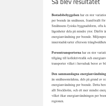
Så blev resultatet
Bostadsbebyggelsen
har en stor variati
per boende än småhusen, framförallt för
Småhusens fysiska byggnadsform, ofta kon
lägenheter dela på mindre ytor. Därför är
energianvändning per boende. Miljonpro
innerstadskvarter eftersom trångboddhete
Persontransporterna
har en stor variat
tillgång till kollektivtrafik och energia
transporter vilket i huvudsak beror av bi
Den sammanslagna energianvändnin
än småhusområdena, dels på grund av res
energianvändning per boende. Detta bero
allt Stockholm, och ett mer mindre energ
vilket ökar energianvändningen per boen
regionen.