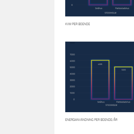
KVM PER BOENDE
ENERGIANVÄNDNING PER BOENDE/ÅR