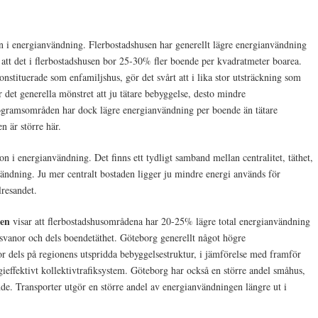
on i energianvändning. Flerbostadshusen har generellt lägre energianvändning
 att det i flerbostadshusen bor 25-30% fler boende per kvadratmeter boarea.
stituerade som enfamiljshus, gör det svårt att i lika stor utsträckning som
 det generella mönstret att ju tätare bebyggelse, desto mindre
gramsområden har dock lägre energianvändning per boende än tätare
n är större här.
ion i energianvändning. Det finns ett tydligt samband mellan centralitet, täthet,
nvändning. Ju mer centralt bostaden ligger ju mindre energi används för
lresandet.
gen
visar att flerbostadshusområdena har 20-25% lägre total energianvändning
vanor och dels boendetäthet. Göteborg generellt något högre
r dels på regionens utspridda bebyggelsestruktur, i jämförelse med framför
ieffektivt kollektivtrafiksystem. Göteborg har också en större andel småhus,
de. Transporter utgör en större andel av energianvändningen längre ut i