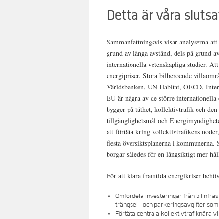
Detta är våra slutsa
Sammanfattningsvis visar analyserna att 
grund av långa avstånd, dels på grund a
internationella vetenskapliga studier. Att
energipriser. Stora bilberoende villaomr
Världsbanken, UN Habitat, OECD, Internat
EU är några av de större internationella
bygger på täthet, kollektivtrafik och de
tillgänglighetsmål och Energimyndighete
att förtäta kring kollektivtrafikens node
flesta översiktsplanerna i kommunerna. 
borgar således för en långsiktigt mer hål
För att klara framtida energikriser behöv
Omfördela investeringar från bilinfrast
trängsel- och parkeringsavgifter som 
Förtäta centrala kollektivtrafiknära