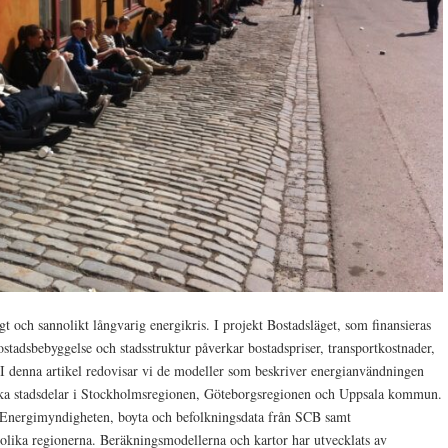
gt och sannolikt långvarig energikris. I projekt Bostadsläget, som finansieras
tadsbebyggelse och stadsstruktur påverkar bostadspriser, transportkostnader,
I denna artikel redovisar vi de modeller som beskriver energianvändningen
olika stadsdelar i Stockholmsregionen, Göteborgsregionen och Uppsala kommun.
n Energimyndigheten, boyta och befolkningsdata från SCB samt
lika regionerna. Beräkningsmodellerna och kartor har utvecklats av