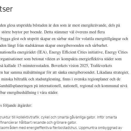
tser
den glesa utspridda bilstaden är den som är mest energikrävande, dels på
v större boytor per boende. Detta stämmer väl överens med flera
 bygga glest och utspritt skapar en sårbar stad för volatila energitillgångar och
åden långt från stadskärnan skapar energiberoenden och sårbarhet.
ionella energirådet (IEA), Energy Efficient Cities initiative, Energy Cities
 organisationer som betonat vikten av kompakta energieffektiva städer som
n så kallade 15-minuterssstaden. Boverkets vision 2025, Trafikverkets
n har samma målsättningar för att sänka energiberoendet. Likadana strategier,
r, minska biltrafik och stadsutglesning, finns i svenska regionplaner och de
Samhällsplaneringen på internationell, nationell, regional och kommunal nivå
lbar energihushållning i våra städer.
s följande åtgärder:
ruktur till kollektivtrafik, cykel och smarta gåvänliga gator. Inför smarta
finansierar hållbart resande och grönare gator.
 villaområden med energieffektiva flerbostadshus. Uppmuntra ombyggnad av