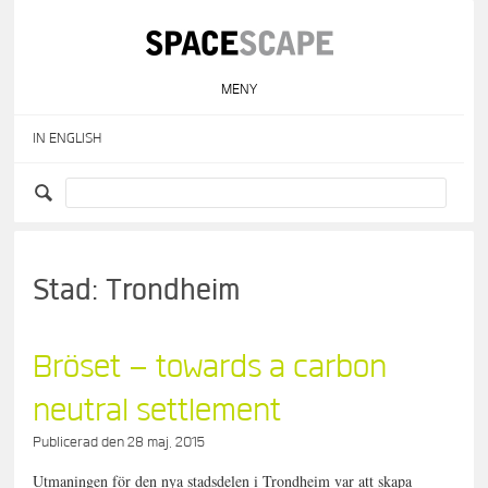
Skip
to
content
MENY
IN ENGLISH
Stad:
Trondheim
Bröset – towards a carbon
neutral settlement
Publicerad den
28 maj, 2015
Utmaningen för den nya stadsdelen i Trondheim var att skapa