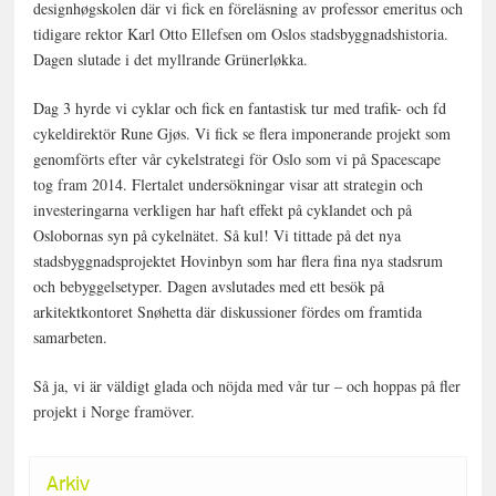
designhøgskolen där vi fick en föreläsning av professor emeritus och
tidigare rektor Karl Otto Ellefsen om Oslos stadsbyggnadshistoria.
Dagen slutade i det myllrande Grünerløkka.
Dag 3 hyrde vi cyklar och fick en fantastisk tur med trafik- och fd
cykeldirektör Rune Gjøs. Vi fick se flera imponerande projekt som
genomförts efter vår cykelstrategi för Oslo som vi på Spacescape
tog fram 2014. Flertalet undersökningar visar att strategin och
investeringarna verkligen har haft effekt på cyklandet och på
Oslobornas syn på cykelnätet. Så kul! Vi tittade på det nya
stadsbyggnadsprojektet Hovinbyn som har flera fina nya stadsrum
och bebyggelsetyper. Dagen avslutades med ett besök på
arkitektkontoret Snøhetta där diskussioner fördes om framtida
samarbeten.
Så ja, vi är väldigt glada och nöjda med vår tur – och hoppas på fler
projekt i Norge framöver.
Arkiv