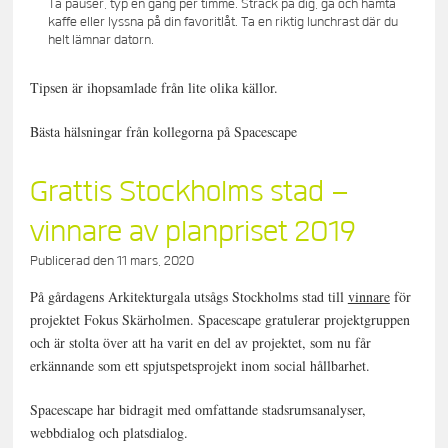
Ta pauser, typ en gång per timme. Sträck på dig, gå och hämta
kaffe eller lyssna på din favoritlåt. Ta en riktig lunchrast där du
helt lämnar datorn.
Tipsen är ihopsamlade från lite olika källor.
Bästa hälsningar från kollegorna på Spacescape
Grattis Stockholms stad –
vinnare av planpriset 2019
Publicerad den
11 mars, 2020
På gårdagens Arkitekturgala utsågs Stockholms stad till
vinnare
för
projektet Fokus Skärholmen. Spacescape gratulerar projektgruppen
och är stolta över att ha varit en del av projektet, som nu får
erkännande som ett spjutspetsprojekt inom social hållbarhet.
Spacescape har bidragit med omfattande stadsrumsanalyser,
webbdialog och platsdialog.