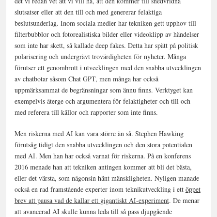
det vi redan vet att vi vill ha, att den kommer till snedvridna
slutsatser eller att den till och med genererar felaktiga
beslutsunderlag. Inom sociala medier har tekniken gett upphov till
filterbubblor och fotorealistiska bilder eller videoklipp av händelser
som inte har skett, så kallade deep fakes. Detta har spätt på politisk
polarisering och undergrävt trovärdigheten för nyheter. Många
förutser ett genombrott i utvecklingen med den snabba utvecklingen
av chatbotar såsom Chat GPT, men många har också
uppmärksammat de begränsningar som ännu finns. Verktyget kan
exempelvis återge och argumentera för felaktigheter och till och
med referera till källor och rapporter som inte finns.
Men riskerna med AI kan vara större än så. Stephen Hawking
förutsåg tidigt den snabba utvecklingen och den stora potentialen
med AI. Men han har också varnat för riskerna. På en konferens
2016 menade han att tekniken antingen kommer att bli det bästa,
eller det värsta, som någonsin hänt mänskligheten. Nyligen manade
också en rad framstående experter inom teknikutveckling i ett
öppet
brev att pausa vad de kallar ett gigantiskt AI-experiment
. De menar
att avancerad AI skulle kunna leda till så pass djupgående