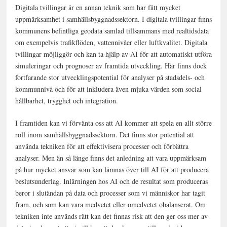
Digitala tvillingar är en annan teknik som har fått mycket
uppmärksamhet i samhällsbyggnadssektorn. I digitala tvillingar finns
kommunens befintliga geodata samlad tillsammans med realtidsdata
om exempelvis trafikflöden, vattennivåer eller luftkvalitet. Digitala
tvillingar möjliggör och kan ta hjälp av AI för att automatiskt utföra
simuleringar och prognoser av framtida utveckling. Här finns dock
fortfarande stor utvecklingspotential för analyser på stadsdels- och
kommunnivå och för att inkludera även mjuka värden som social
hållbarhet, trygghet och integration.
I framtiden kan vi förvänta oss att AI kommer att spela en allt större
roll inom samhällsbyggnadssektorn. Det finns stor potential att
använda tekniken för att effektivisera processer och förbättra
analyser. Men än så länge finns det anledning att vara uppmärksam
på hur mycket ansvar som kan lämnas över till AI för att producera
beslutsunderlag. Inlärningen hos AI och de resultat som produceras
beror i slutändan på data och processer som vi människor har tagit
fram, och som kan vara medvetet eller omedvetet obalanserat. Om
tekniken inte används rätt kan det finnas risk att den ger oss mer av