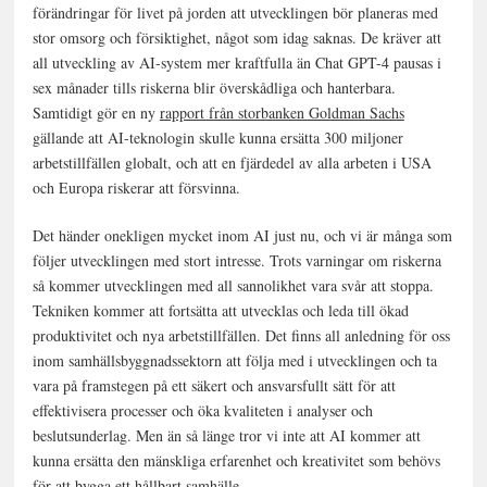
förändringar för livet på jorden att utvecklingen bör planeras med
stor omsorg och försiktighet, något som idag saknas. De kräver att
all utveckling av AI-system mer kraftfulla än Chat GPT-4 pausas i
sex månader tills riskerna blir överskådliga och hanterbara.
Samtidigt gör en ny
rapport från storbanken Goldman Sachs
gällande att AI-teknologin skulle kunna ersätta 300 miljoner
arbetstillfällen globalt, och att en fjärdedel av alla arbeten i USA
och Europa riskerar att försvinna.
Det händer onekligen mycket inom AI just nu, och vi är många som
följer utvecklingen med stort intresse. Trots varningar om riskerna
så kommer utvecklingen med all sannolikhet vara svår att stoppa.
Tekniken kommer att fortsätta att utvecklas och leda till ökad
produktivitet och nya arbetstillfällen. Det finns all anledning för oss
inom samhällsbyggnadssektorn att följa med i utvecklingen och ta
vara på framstegen på ett säkert och ansvarsfullt sätt för att
effektivisera processer och öka kvaliteten i analyser och
beslutsunderlag. Men än så länge tror vi inte att AI kommer att
kunna ersätta den mänskliga erfarenhet och kreativitet som behövs
för att bygga ett hållbart samhälle.