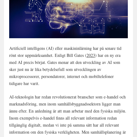
Artificiell intelligens (AI) eller maskininlärning har på senare tid
rönt stor uppmärksamhet. Enligt Bill Gates (
2023
) har en ny era
med AI precis börjat. Gates menar att den utveckling av AI som
sker just nu är lika betydelsefull som utvecklingen av
mikroprocessorer, persondatorer, internet och mobiltelefoner
tidigare har varit.
AI-teknologin har redan revolutionerat branscher som e-handel och
marknadsföring, men inom samhällsbyggnadssektorn ligger man
ännu efter. En anledning är att man arbetar med den fysiska miljön.
Inom exempelvis e-handel finns all relevant information redan
tillgänglig digitalt, medan vi inte på samma sätt har all relevant
information om den fysiska verkligheten. Men samhällsplanering är