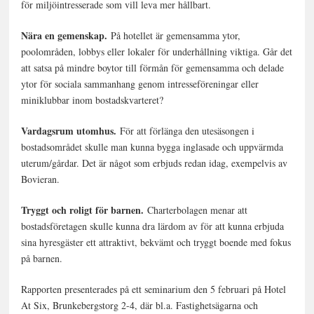
för miljöintresserade som vill leva mer hållbart.
Nära en gemenskap.
På hotellet är gemensamma ytor,
poolområden, lobbys eller lokaler för underhållning viktiga. Går det
att satsa på mindre boytor till förmån för gemensamma och de­lade
ytor för sociala sammanhang genom intresseföreningar eller
miniklub­bar inom bostadskvarteret?
Vardagsrum utomhus.
För att förlänga den utesäsongen i
bostadsområdet skulle man kunna bygga inglasade och uppvärmda
uterum/gårdar. Det är något som erbjuds redan idag, exempelvis av
Bovieran.
Tryggt och roligt för barnen.
Charterbolagen menar att
bostadsföretagen skulle kunna dra lärdom av för att kunna erbjuda
sina hyresgäster ett attraktivt, bekvämt och tryggt boende med fokus
på barnen.
Rapporten presenterades på ett seminarium den 5 februari på Hotel
At Six, Brunkebergstorg 2-4, där bl.a. Fastighetsägarna och