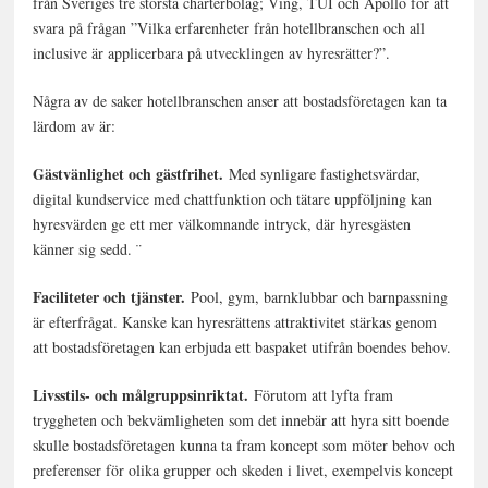
från Sveriges tre största charterbolag; Ving, TUI och Apollo för att
svara på frågan ”Vilka erfarenheter från hotellbranschen och all
inclusive är applicerbara på utvecklingen av hyresrätter?”.
Några av de saker hotellbranschen anser att bostadsföretagen kan ta
lärdom av är:
Gästvänlighet och gästfrihet.
Med synligare fastighetsvärdar,
digital kundservice med chattfunktion och tätare uppföljning kan
hyresvärden ge ett mer välkomnande intryck, där hyresgästen
känner sig sedd. ¨
Faciliteter och tjänster.
Pool, gym, barnklubbar och barnpassning
är efterfrågat. Kanske kan hyresrättens attraktivitet stärkas genom
att bostadsföretagen kan erbjuda ett baspaket utifrån boendes behov.
Livsstils- och målgruppsinriktat.
Förutom att lyfta fram
tryggheten och bekvämligheten som det innebär att hyra sitt boende
skulle bostadsföretagen kunna ta fram koncept som möter behov och
preferenser för olika grupper och skeden i livet, exempelvis koncept