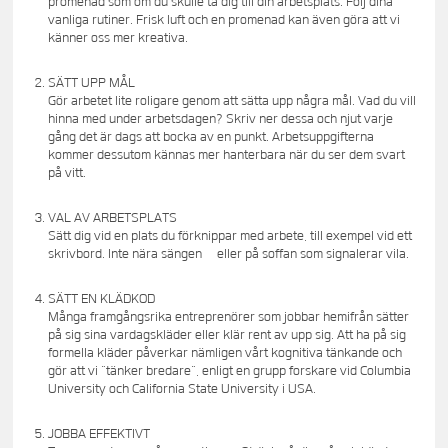
promenad som om du skulle ta dig till din arbetsplats. Följ dina
vanliga rutiner. Frisk luft och en promenad kan även göra att vi
känner oss mer kreativa.
SÄTT UPP MÅL
Gör arbetet lite roligare genom att sätta upp några mål. Vad du vill
hinna med under arbetsdagen? Skriv ner dessa och njut varje
gång det är dags att bocka av en punkt. Arbetsuppgifterna
kommer dessutom kännas mer hanterbara när du ser dem svart
på vitt.
VAL AV ARBETSPLATS
Sätt dig vid en plats du förknippar med arbete, till exempel vid ett
skrivbord. Inte nära sängen eller på soffan som signalerar vila.
SÄTT EN KLÄDKOD
Många framgångsrika entreprenörer som jobbar hemifrån sätter
på sig sina vardagskläder eller klär rent av upp sig. Att ha på sig
formella kläder påverkar nämligen vårt kognitiva tänkande och
gör att vi ”tänker bredare”, enligt en grupp forskare vid Columbia
University och California State University i USA.
JOBBA EFFEKTIVT