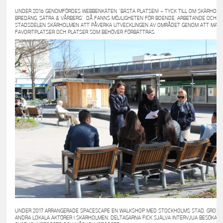
UNDER 2016 GENOMFÖRDES WEBBENKÄTEN ”BÄSTA PLATSEN! – TYCK TILL OM SKÄRHOLM
BREDÄNG, SÄTRA & VÅRBERG”. DÅ FANNS MÖJLIGHETEN FÖR BOENDE, ARBETANDE OCH SK
STADSDELEN SKÄRHOLMEN ATT PÅVERKA UTVECKLINGEN AV OMRÅDET GENOM ATT MAR
FAVORITPLATSER OCH PLATSER SOM BEHÖVER FÖRBÄTTRAS.
UNDER 2017 ARRANGERADE SPACESCAPE EN WALKSHOP MED STOCKHOLMS STAD, GROS
ANDRA LOKALA AKTÖRER I SKÄRHOLMEN. DELTAGARNA FICK SJÄLVA INTERVJUA BESÖKARE