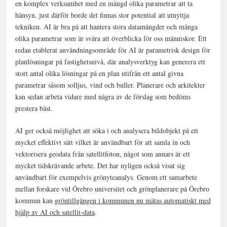
en komplex verksamhet med en mängd olika parametrar att ta
hänsyn, just därför borde det finnas stor potential att utnyttja
tekniken. AI är bra på att hantera stora datamängder och många
olika parametrar som är svåra att överblicka för oss människor. Ett
redan etablerat användningsområde för AI är parametrisk design för
planlösningar på fastighetsnivå, där analysverktyg kan generera ett
stort antal olika lösningar på en plan utifrån ett antal givna
parametrar såsom solljus, vind och buller. Planerare och arkitekter
kan sedan arbeta vidare med några av de förslag som bedöms
prestera bäst.
AI ger också möjlighet att söka i och analysera bildobjekt på ett
mycket effektivt sätt vilket är användbart för att samla in och
vektorisera geodata från satellitfoton, något som annars är ett
mycket tidskrävande arbete. Det har nyligen också visat sig
användbart för exempelvis grönyteanalys. Genom ett samarbete
mellan forskare vid Örebro universitet och grönplanerare på Örebro
kommun kan
gröntillgången i kommunen nu mätas automatiskt med
hjälp av AI och satellit-data
.