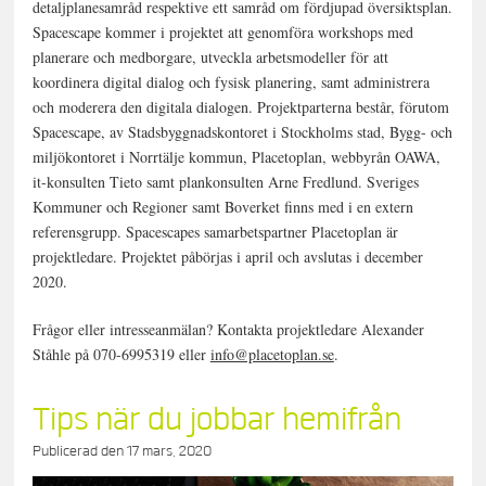
detaljplanesamråd respektive ett samråd om fördjupad översiktsplan.
Spacescape kommer i projektet att genomföra workshops med
planerare och medborgare, utveckla arbetsmodeller för att
koordinera digital dialog och fysisk planering, samt administrera
och moderera den digitala dialogen. Projektparterna består, förutom
Spacescape, av Stadsbyggnadskontoret i Stockholms stad, Bygg- och
miljökontoret i Norrtälje kommun, Placetoplan, webbyrån OAWA,
it-konsulten Tieto samt plankonsulten Arne Fredlund. Sveriges
Kommuner och Regioner samt Boverket finns med i en extern
referensgrupp. Spacescapes samarbetspartner Placetoplan är
projektledare. Projektet påbörjas i april och avslutas i december
2020.
Frågor eller intresseanmälan? Kontakta projektledare Alexander
Ståhle på 070-6995319 eller
info@placetoplan.se
.
Tips när du jobbar hemifrån
Publicerad den
17 mars, 2020