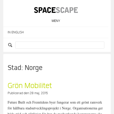
Skip
to
content
MENY
IN ENGLISH
Stad:
Norge
Grön Mobilitet
Publicerad den
28 maj, 2015
Future Built och Fremtidens byer fungerar som ett grönt ramverk
för hållbara stadsutvecklingsprojekt i Norge. Organisationerna ger
både stöd och riktlinjer för hur de medverkande kommunerna ska