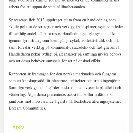
arbeta för att uppnå de satta hållbarhetsmålen.
Spacescape fick 2013 uppdraget att ta fram en handledning som
skulle peka ut de strategier och verktyg i stadsplaneringen som leder
till en hög andel hållbara resor. Handledningen går systematiskt
igenom fyra strategiområden: gång, cykel, kollektivtrafik och bil,
samt föreslår verktyg på kommunal-, stadsdels- och fastighetsnivå.
Handledaren pekar tydligt på att insatser på samtliga nivåer behövs
och att dessa behöver samspela för att nå önskad effekt.
Rapporten är framtagen för den norska marknaden och fungerar
som ett kunskapsstöd för planerare, arkitekter och trafikingenjörer.
Samtliga verktyg och åtgärder beskrivs med avseende på effekt och
värdering. Åtgärderna presenteras också i tabellform där de kan
jämföras mot motsvarande åtgärd i hållbarhetscertifieringssystemet
Breeam Communities.
Arkiv