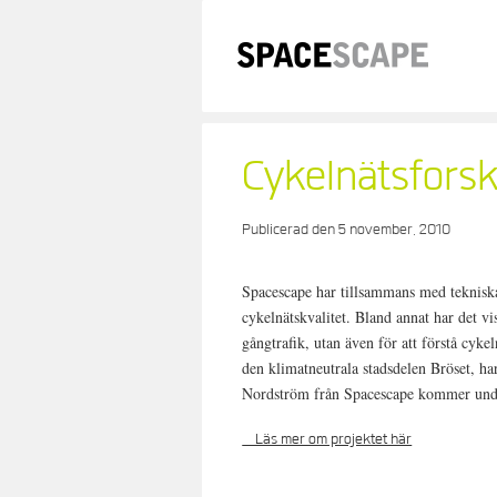
Skip
to
content
Cykelnätsfors
Publicerad den
5 november, 2010
Spacescape har tillsammans med teknisk
cykelnätskvalitet.
Bland annat har det vis
gångtrafik, utan även för att förstå cyke
den klimatneutrala stadsdelen Bröset, ha
Nordström från Spacescape kommer unde
Läs mer om projektet här