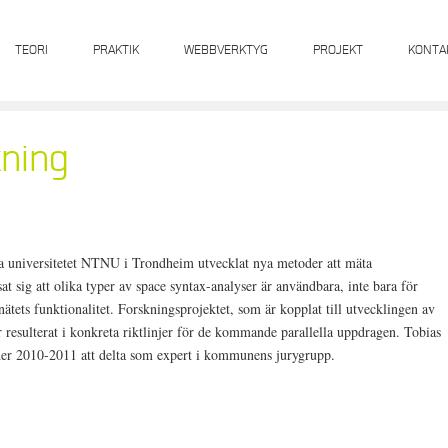
TEORI
PRAKTIK
WEBBVERKTYG
PROJEKT
KONTA
kning
a universitetet NTNU i Trondheim utvecklat nya metoder att mäta
at sig att olika typer av space syntax-analyser är användbara, inte bara för
lnätets funktionalitet. Forskningsprojektet, som är kopplat till utvecklingen av
r resulterat i konkreta riktlinjer för de kommande parallella uppdragen. Tobias
r 2010-2011 att delta som expert i kommunens jurygrupp.