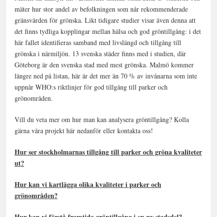
mäter hur stor andel av befolkningen som når rekommenderade
gränsvärden för grönska. Likt tidigare studier visar även denna att
det finns tydliga kopplingar mellan hälsa och god gröntillgång: i det
här fallet identifieras samband med livslängd och tillgång till
grönska i närmiljön. 13 svenska städer finns med i studien, där
Göteborg är den svenska stad med mest grönska. Malmö kommer
längre ned på listan, här är det mer än 70 % av invånarna som inte
uppnår WHO:s riktlinjer för god tillgång till parker och
grönområden.
Vill du veta mer om hur man kan analysera gröntillgång? Kolla
gärna våra projekt här nedanför eller kontakta oss!
Hur ser stockholmarnas tillgång till parker och gröna kvaliteter
ut?
Hur kan vi kartlägga olika kvaliteter i parker och
grönområden?
Hur kan vi förstå framtida gröntillgång i en ny stadsdel?